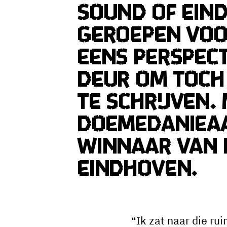
Sound of Ein
geroepen voor
eens perspect
deur om toch
te schrijven.
Doemedanieaa
winnaar van 
Eindhoven.
“Ik zat naar die ru