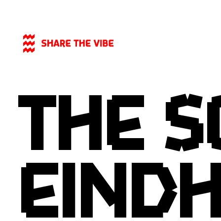
The S
ARTIKEL
- 17-06-2021
Eind