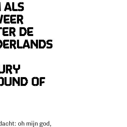
 als
weer
ter de
ederlands
ury
ound of
dacht: oh mijn god,