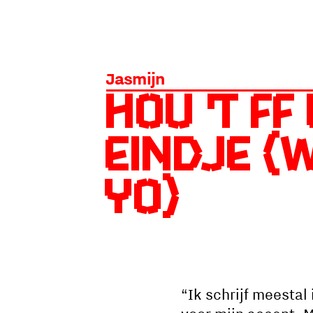
Jasmijn
Hou 't ff
Eindje (w
yo)
“Ik schrijf meesta