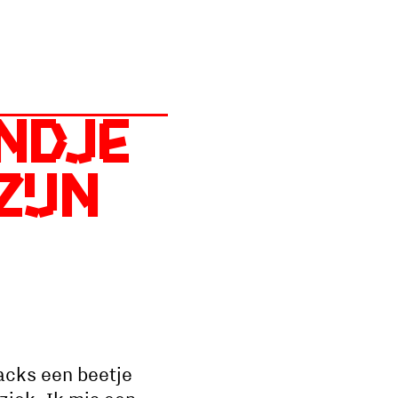
indje
zijn
acks een beetje